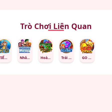
Trò Chơi Liên Quan
TIẾNG GỌI NÀNG TIÊN CÁ
Nhắm Vào Chiến Lợi Phẩm™
Hoàng tử ếch
Trái Cây Băng Giá
GO Mèo Phát Tài