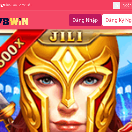
n7
Ngôn
Đỉnh Cao Game Bài
Đăng Nhập
Đăng Ký Ng