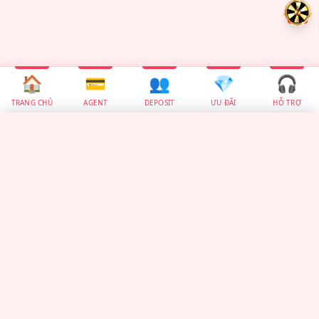
🏠
💳
👥
💎
🎧
TRANG CHỦ
AGENT
DEPOSIT
ƯU ĐÃI
HỖ TRỢ
✕
Select Language
🇻🇳
✓
Vietnamese
Hoàng Tử Ếch - Game Nổ Hũ Siêu
⚙️
Cấp Tại 78win7.org
RTP
VOLATILITY
96.5%
High ⚡⚡⚡⚡🌑