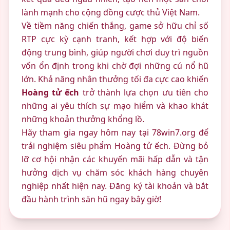
lành mạnh cho cộng đồng cược thủ Việt Nam.
Về tiềm năng chiến thắng, game sở hữu chỉ số
RTP cực kỳ cạnh tranh, kết hợp với độ biến
động trung bình, giúp người chơi duy trì nguồn
vốn ổn định trong khi chờ đợi những cú nổ hũ
lớn. Khả năng nhân thưởng tối đa cực cao khiến
Hoàng tử ếch
trở thành lựa chọn ưu tiên cho
những ai yêu thích sự mạo hiểm và khao khát
những khoản thưởng khổng lồ.
Hãy tham gia ngay hôm nay tại 78win7.org để
trải nghiệm siêu phẩm Hoàng tử ếch. Đừng bỏ
lỡ cơ hội nhận các khuyến mãi hấp dẫn và tận
hưởng dịch vụ chăm sóc khách hàng chuyên
nghiệp nhất hiện nay. Đăng ký tài khoản và bắt
đầu hành trình săn hũ ngay bây giờ!