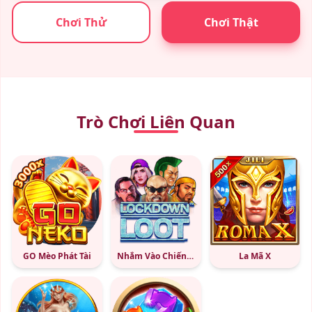
Chơi Thử
Chơi Thật
Trò Chơi Liên Quan
GO Mèo Phát Tài
Nhắm Vào Chiến Lợi Phẩm™
La Mã X