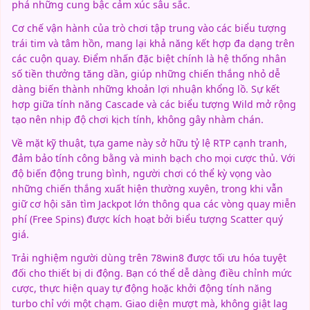
phá những cung bậc cảm xúc sâu sắc.
Cơ chế vận hành của trò chơi tập trung vào các biểu tượng
trái tim và tâm hồn, mang lại khả năng kết hợp đa dạng trên
các cuộn quay. Điểm nhấn đặc biệt chính là hệ thống nhân
số tiền thưởng tăng dần, giúp những chiến thắng nhỏ dễ
dàng biến thành những khoản lợi nhuận khổng lồ. Sự kết
hợp giữa tính năng Cascade và các biểu tượng Wild mở rộng
tạo nên nhịp độ chơi kịch tính, không gây nhàm chán.
Về mặt kỹ thuật, tựa game này sở hữu tỷ lệ RTP cạnh tranh,
đảm bảo tính công bằng và minh bạch cho mọi cược thủ. Với
độ biến động trung bình, người chơi có thể kỳ vọng vào
những chiến thắng xuất hiện thường xuyên, trong khi vẫn
giữ cơ hội săn tìm Jackpot lớn thông qua các vòng quay miễn
phí (Free Spins) được kích hoạt bởi biểu tượng Scatter quý
giá.
Trải nghiệm người dùng trên 78win8 được tối ưu hóa tuyệt
đối cho thiết bị di động. Bạn có thể dễ dàng điều chỉnh mức
cược, thực hiện quay tự động hoặc khởi động tính năng
turbo chỉ với một chạm. Giao diện mượt mà, không giật lag