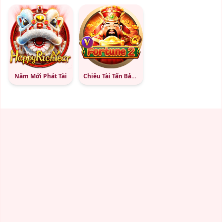
Năm Mới Phát Tài
Chiêu Tài Tấn Bảo 2