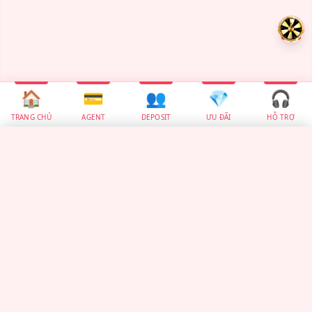
🏠
💳
👥
💎
🎧
TRANG CHỦ
AGENT
DEPOSIT
ƯU ĐÃI
HỖ TRỢ
✕
Select Language
🇻🇳
✓
Vietnamese
Lễ Hội Phú Quý tại 78win7.org - Săn
⚙️
Thưởng Lớn Mỗi Ngày
RTP
VOLATILITY