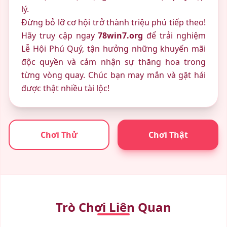
lý.
Đừng bỏ lỡ cơ hội trở thành triệu phú tiếp theo!
Hãy truy cập ngay
78win7.org
để trải nghiệm
Lễ Hội Phú Quý, tận hưởng những khuyến mãi
độc quyền và cảm nhận sự thăng hoa trong
từng vòng quay. Chúc bạn may mắn và gặt hái
được thật nhiều tài lộc!
Chơi Thử
Chơi Thật
Trò Chơi Liên Quan