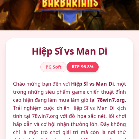
▶
Hiệp Sĩ vs Man Di
RTP 96.8%
PG Soft
Chào mừng bạn đến với
Hiệp Sĩ vs Man Di
, một
trong những siêu phẩm game chiến thuật đỉnh
cao hiện đang làm mưa làm gió tại
78win7.org
.
Trải nghiệm cuộc chiến Hiệp Sĩ vs Man Di kịch
tính tại 78win7.org với đồ họa sắc nét, lối chơi
hấp dẫn và cơ hội nhận thưởng lớn. Đây không
chỉ là một trò chơi giải trí mà còn là nơi thử